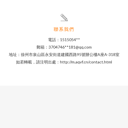
聯系我們
電話：1515054**
郵箱：3704746**
181@qq.com
地址：徐州市泉山區永安街道建國西路95號辦公樓A座A-318室
如若轉載，請注明出處：http://m.aqvf.cn/contact.html